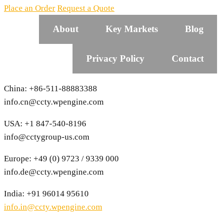
Place an Order
Request a Quote
About
Key Markets
Blog
Privacy Policy
Contact
China: +86-511-88883388
info.cn@ccty.wpengine.com
USA: +1 847-540-8196
info@cctygroup-us.com
Europe: +49 (0) 9723 / 9339 000
info.de@ccty.wpengine.com
India: +91 96014 95610
info.in@ccty.wpengine.com