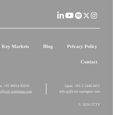
Key Markets
Blog
Privacy Policy
Contact
ia: +91 96014 95610
Japan: +81-3-5444-4451
in@ccty.wpengine.com
info.jp@ccty.wpengine.com
© 2026 CCTY