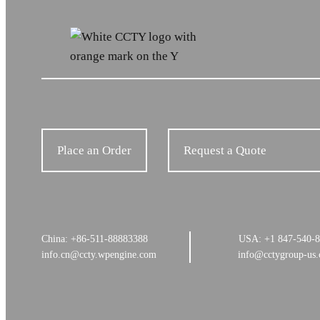
Place an Order
Request a Quote
China: +86-511-88883388
USA: +1 847-540-
info.cn@ccty.wpengine.com
info@cctygroup-us