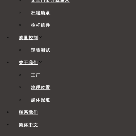
叉车门架导轨轴承
杆端轴承
拉杆组件
质量控制
现场测试
关于我们
工厂
[/vc_column_text][/vc_column][/vc_row][vc_row 
no” text_align=”left” background_image_as_patt
地理位置
媒体报道
Inner
联系我们
Diameter
Product Number
d
简体中文
COM 3T
3/16
COM 4T
1/4