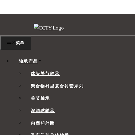
跳
至
内
容
菜单
尺寸表 COM-T
轴承产品
球头关节轴承
[vc_row css_animation=”” row_type=”row” use_row
聚合物衬里复合衬套系列
background_image_as_pattern=”without_pattern”]
关节轴承
qode_css_animation=””][/vc_column][vc_column 
深沟球轴承
内圈和外圈