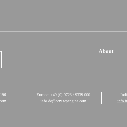
About
8196
Europe: +49 (0) 9723 / 9339 000
Ind
.com
info.de@ccty.wpengine.com
info.