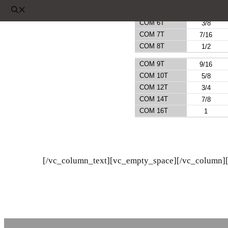
COM 5T
5/16
COM 6T
3/8
COM 7T
7/16
COM 8T
1/2
COM 9T
9/16
COM 10T
5/8
COM 12T
3/4
COM 14T
7/8
COM 16T
1
[/vc_column_text][vc_empty_space][/vc_column]