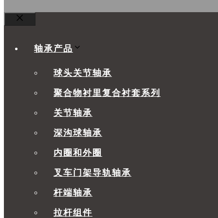
关
闭
轴承产品
球头关节轴承
聚合物衬里复合衬套系列
关节轴承
深沟球轴承
内圈和外圈
叉车门架导轨轴承
杆端轴承
拉杆组件