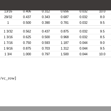
3/4
0.375
0.281
0.562
0.032
12.0
13/16
0.406
0.312
0.656
0.032
10.0
29/32
0.437
0.343
0.687
0.032
8.0
1
0.500
0.390
0.781
0.032
9.5
1 3/32
0.562
0.437
0.875
0.032
9.5
1 3/16
0.625
0.500
0.968
0.032
8.5
1 7/16
0.750
0.593
1.187
0.044
9.0
1 9/16
0.875
0.703
1.312
0.044
9.5
1 3/4
1.000
0.797
1.500
0.044
10.0
[/vc_row]