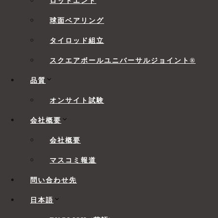
ロッドエンド
16013
1
65
6013
1
球面ベアリング
6213
1
タイロッド組立
6313
1
スクエアボールユニバーサルジョイント®
61814
9
61914
1
品質
16014
1
70
オンサイト試験
6014
1
6214
1
会社概要
6314
1
会社概要
61815
9
マスコミ報道
61915
1
16015
1
問い合わせ先
75
6015
1
日本語
6215
1
6315
1