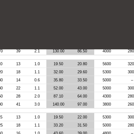
00
10
0.6
13.00
15.00
6000
340
10
16
1.0
25.00
24.00
5600
320
25
14
0.6
35.10
31.50
5300
–
25
22
1.1
49.40
40.00
5300
320
40
26
2.0
72.80
55.00
4500
300
70
39
2.1
130.00
86.50
4000
280
10
13
1.0
19.50
20.80
5600
320
20
18
1.1
32.00
29.60
5300
300
30
14
0.6
35.80
33.50
5000
–
30
22
1.1
52.00
43.00
5000
300
50
28
2.0
87.10
64.00
4300
280
80
41
3.0
140.00
97.00
3800
260
15
13
1.0
19.50
22.00
5300
300
25
18
1.1
33.20
31.50
5000
280
40
16
1.0
43.60
39.00
4800
–