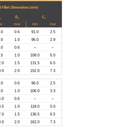
 Fillet Dimensions (mm)
D
C
a
x
Y
ax
max
min
max
.0
0.6
91.0
2.5
.0
1.0
96.0
2.9
.0
0.6
–
–
.5
1.0
108.0
5.0
2.0
1.5
131.5
6.5
9.0
2.0
152.0
7.3
.0
0.6
96.0
2.5
.0
1.0
106.0
3.3
6.0
0.6
–
–
3.5
1.0
118.0
5.0
7.0
1.5
136.5
6.5
9.0
2.0
162.0
7.3