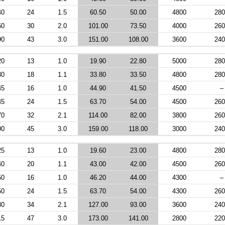
40
24
1.5
60.50
50.00
4800
280
60
30
2.0
101.00
73.50
4000
260
90
43
3.0
151.00
108.00
3600
240
20
13
1.0
19.90
22.80
5000
280
30
18
1.1
33.80
33.50
4800
280
45
16
1.0
44.90
41.50
4500
–
45
24
1.5
63.70
54.00
4500
260
70
32
2.1
114.00
82.00
3800
260
00
45
3.0
159.00
118.00
3000
240
25
13
1.0
19.60
23.00
4800
280
40
20
1.1
43.00
42.00
4500
260
50
16
1.0
46.20
44.00
4300
–
50
24
1.5
63.70
54.00
4300
260
80
34
2.1
127.00
93.00
3600
240
15
47
3.0
173.00
141.00
2800
220