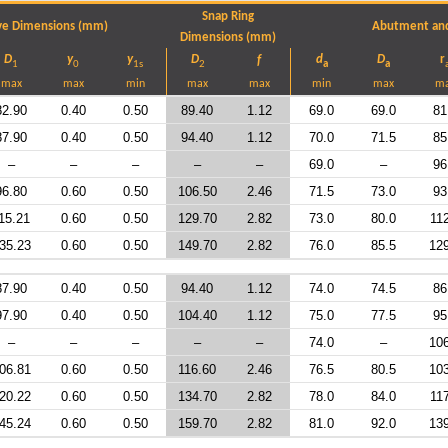
Snap Ring
ve Dimensions (mm)
Abutment and
Dimensions (mm)
D
y
y
D
d
D
r
f
1
0
1s
2
a
a
max
max
min
max
max
min
max
m
82.90
0.40
0.50
89.40
1.12
69.0
69.0
81
87.90
0.40
0.50
94.40
1.12
70.0
71.5
85
–
–
–
–
–
69.0
–
96
96.80
0.60
0.50
106.50
2.46
71.5
73.0
93
15.21
0.60
0.50
129.70
2.82
73.0
80.0
11
35.23
0.60
0.50
149.70
2.82
76.0
85.5
12
87.90
0.40
0.50
94.40
1.12
74.0
74.5
86
97.90
0.40
0.50
104.40
1.12
75.0
77.5
95
–
–
–
–
–
74.0
–
10
06.81
0.60
0.50
116.60
2.46
76.5
80.5
10
20.22
0.60
0.50
134.70
2.82
78.0
84.0
11
45.24
0.60
0.50
159.70
2.82
81.0
92.0
13