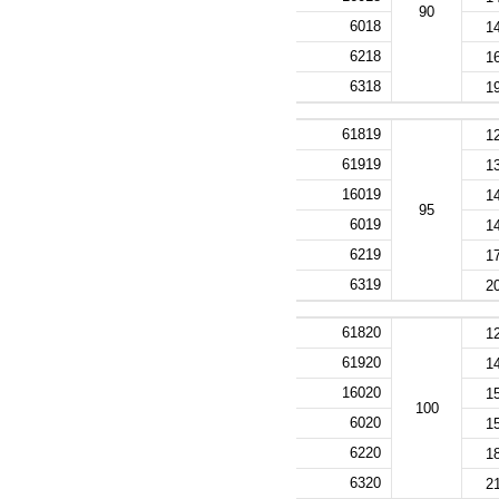
90
6018
1
6218
1
6318
1
61819
1
61919
1
16019
1
95
6019
1
6219
1
6319
2
61820
1
61920
1
16020
1
100
6020
1
6220
1
6320
2