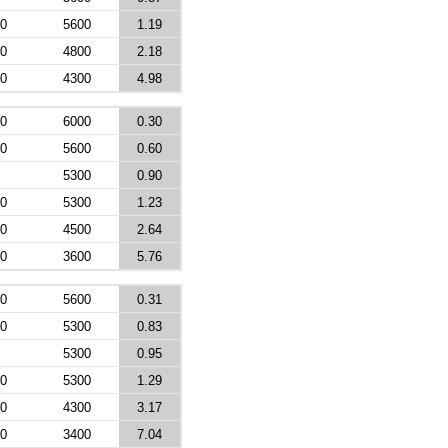
0
5600
1.19
0
4800
2.18
0
4300
4.98
0
6000
0.30
0
5600
0.60
5300
0.90
0
5300
1.23
0
4500
2.64
0
3600
5.76
0
5600
0.31
0
5300
0.83
5300
0.95
0
5300
1.29
0
4300
3.17
0
3400
7.04