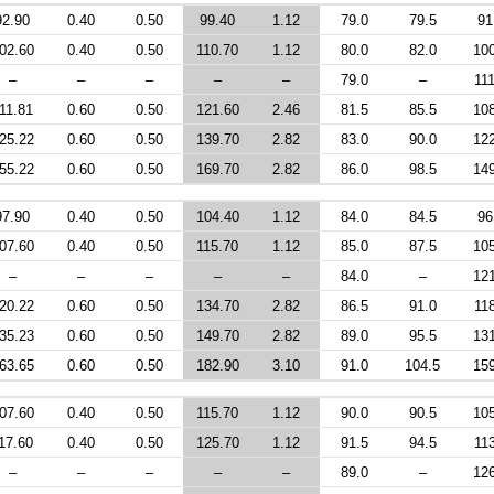
92.90
0.40
0.50
99.40
1.12
79.0
79.5
91
02.60
0.40
0.50
110.70
1.12
80.0
82.0
10
–
–
–
–
–
79.0
–
111
11.81
0.60
0.50
121.60
2.46
81.5
85.5
10
25.22
0.60
0.50
139.70
2.82
83.0
90.0
12
55.22
0.60
0.50
169.70
2.82
86.0
98.5
14
97.90
0.40
0.50
104.40
1.12
84.0
84.5
96
07.60
0.40
0.50
115.70
1.12
85.0
87.5
10
–
–
–
–
–
84.0
–
12
20.22
0.60
0.50
134.70
2.82
86.5
91.0
11
35.23
0.60
0.50
149.70
2.82
89.0
95.5
13
63.65
0.60
0.50
182.90
3.10
91.0
104.5
15
07.60
0.40
0.50
115.70
1.12
90.0
90.5
10
17.60
0.40
0.50
125.70
1.12
91.5
94.5
11
–
–
–
–
–
89.0
–
12