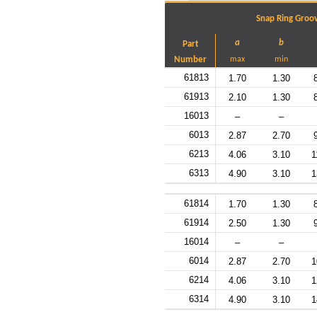
Snap Ring Groo
a
b
Part
Number
max
min
61813
1.70
1.30
61913
2.10
1.30
16013
–
–
6013
2.87
2.70
6213
4.06
3.10
1
6313
4.90
3.10
1
61814
1.70
1.30
61914
2.50
1.30
16014
–
–
6014
2.87
2.70
1
6214
4.06
3.10
1
6314
4.90
3.10
1