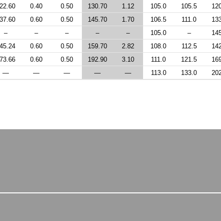
22.60
0.40
0.50
130.70
1.12
105.0
105.5
12
37.60
0.60
0.50
145.70
1.70
106.5
111.0
13
–
–
–
–
–
105.0
–
14
45.24
0.60
0.50
159.70
2.82
108.0
112.5
14
73.66
0.60
0.50
192.90
3.10
111.0
121.5
16
—
—
—
—
—
113.0
133.0
20