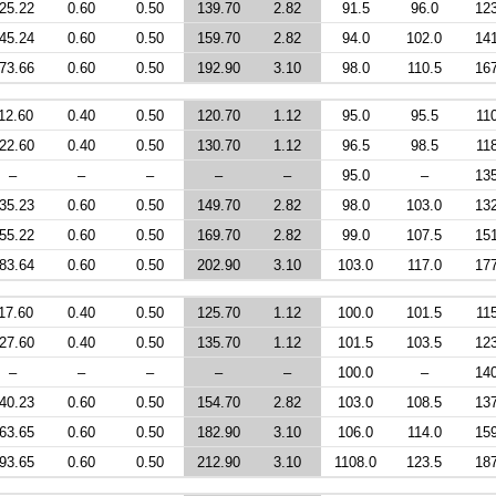
25.22
0.60
0.50
139.70
2.82
91.5
96.0
12
45.24
0.60
0.50
159.70
2.82
94.0
102.0
14
73.66
0.60
0.50
192.90
3.10
98.0
110.5
16
12.60
0.40
0.50
120.70
1.12
95.0
95.5
11
22.60
0.40
0.50
130.70
1.12
96.5
98.5
11
–
–
–
–
–
95.0
–
13
35.23
0.60
0.50
149.70
2.82
98.0
103.0
13
55.22
0.60
0.50
169.70
2.82
99.0
107.5
15
83.64
0.60
0.50
202.90
3.10
103.0
117.0
17
17.60
0.40
0.50
125.70
1.12
100.0
101.5
11
27.60
0.40
0.50
135.70
1.12
101.5
103.5
12
–
–
–
–
–
100.0
–
14
40.23
0.60
0.50
154.70
2.82
103.0
108.5
13
63.65
0.60
0.50
182.90
3.10
106.0
114.0
15
93.65
0.60
0.50
212.90
3.10
1108.0
123.5
18