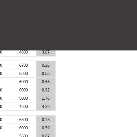
0
7100
0.15
0
6700
0.39
6300
0.62
0
6300
0.87
0
5300
1.42
0
4800
3.67
0
6700
0.26
0
6300
0.55
6000
0.65
0
6000
0.92
0
5000
1.76
0
4500
4.28
0
6300
0.28
0
6000
0.59
5600
0.87