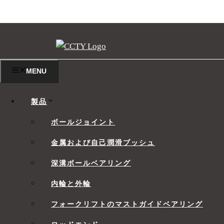
コ
ン
テ
ン
MENU
ツ
ID 65～100 MM単
へ
製品
ス
ボールジョイント
キ
ッ
金属および自己潤滑ブッシュ
Di
プ
深溝ボールベアリング
Bore
Ou
Diam
内輪と外輪
Part Number
d
61813
8
フォークリフトのマストガイドベアリング
61913
9